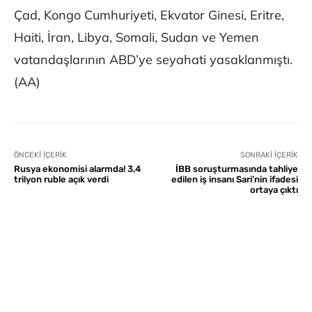
Çad, Kongo Cumhuriyeti, Ekvator Ginesi, Eritre,
Haiti, İran, Libya, Somali, Sudan ve Yemen
vatandaşlarının ABD’ye seyahati yasaklanmıştı.
(AA)
ÖNCEKI İÇERIK
SONRAKI İÇERIK
Rusya ekonomisi alarmda! 3,4
İBB soruşturmasında tahliye
trilyon ruble açık verdi
edilen iş insanı Sari’nin ifadesi
ortaya çıktı