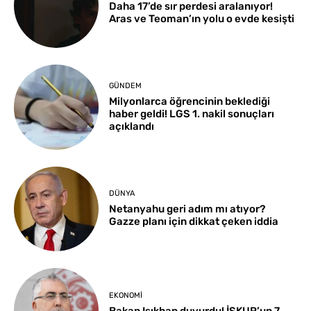
Daha 17’de sır perdesi aralanıyor!
Aras ve Teoman’ın yolu o evde kesişti
GÜNDEM
Milyonlarca öğrencinin beklediği
haber geldi! LGS 1. nakil sonuçları
açıklandı
DÜNYA
Netanyahu geri adım mı atıyor?
Gazze planı için dikkat çeken iddia
EKONOMI
Bakan Işıkhan duyurdu! İŞKUR’un 7