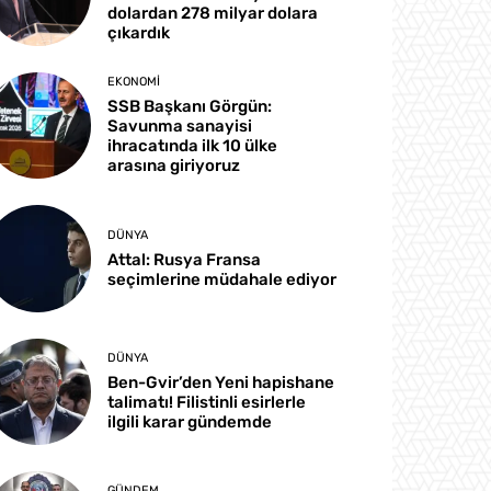
dolardan 278 milyar dolara
çıkardık
EKONOMI
SSB Başkanı Görgün:
Savunma sanayisi
ihracatında ilk 10 ülke
arasına giriyoruz
DÜNYA
Attal: Rusya Fransa
seçimlerine müdahale ediyor
DÜNYA
Ben-Gvir’den Yeni hapishane
talimatı! Filistinli esirlerle
ilgili karar gündemde
GÜNDEM