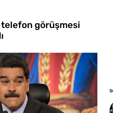
 telefon görüşmesi
ı
S