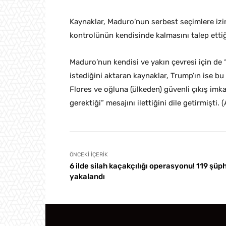
Kaynaklar, Maduro’nun serbest seçimlere iz
kontrolünün kendisinde kalmasını talep ettiği
Maduro’nun kendisi ve yakın çevresi için de “i
istediğini aktaran kaynaklar, Trump’ın ise bu 
Flores ve oğluna (ülkeden) güvenli çıkış i
gerektiği” mesajını ilettiğini dile getirmişti. 
ÖNCEKI İÇERIK
6 ilde silah kaçakçılığı operasyonu! 119 şüph
yakalandı