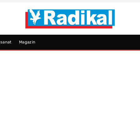
psanat
Magazin