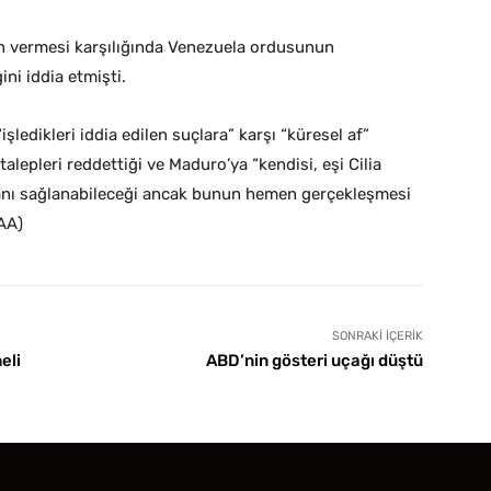
in vermesi karşılığında Venezuela ordusunun
ni iddia etmişti.
şledikleri iddia edilen suçlara” karşı “küresel af”
talepleri reddettiği ve Maduro’ya “kendisi, eşi Cilia
mkanı sağlanabileceği ancak bunun hemen gerçekleşmesi
(AA)
SONRAKI İÇERIK
eli
ABD’nin gösteri uçağı düştü