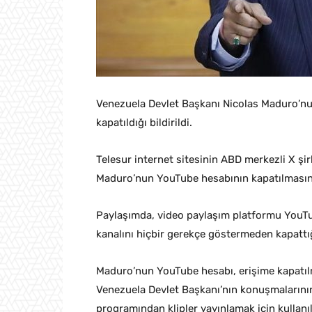
Venezuela Devlet Başkanı Nicolas Maduro’n
kapatıldığı bildirildi.
Telesur internet sitesinin ABD merkezli X ş
Maduro’nun YouTube hesabının kapatılmasına 
Paylaşımda, video paylaşım platformu YouT
kanalını hiçbir gerekçe göstermeden kapattığı
Maduro’nun YouTube hesabı, erişime kapatıl
Venezuela Devlet Başkanı’nın konuşmalarının
programından klipler yayınlamak için kullanı