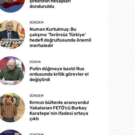
şirketinin hesapları
donduruldu
GÜNDEM
Numan Kurtulmuş: Bu
çalışma ‘Terörsüz Türkiye’
hedefi doğrultusunda önemli
merhaledir
DÜNYA
Putin düğmeye bastı! Rus
ordusunda kritik görevler el
değiştirdi
GÜNDEM
Kırmızı bültenle aranıyordu!
Yakalanan FETÖ’cü Burkay
Karatepe’nin ifadesi ortaya
çıktı
GÜNDEM