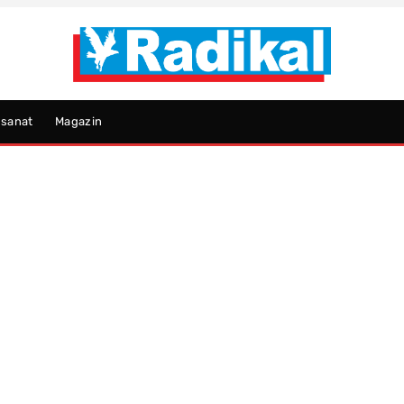
psanat
Magazin