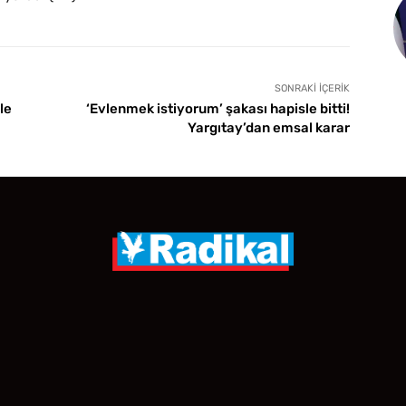
SONRAKI İÇERIK
le
‘Evlenmek istiyorum’ şakası hapisle bitti!
Yargıtay’dan emsal karar