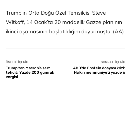
Trump’ın Orta Doğu Özel Temsilcisi Steve
Witkoff, 14 Ocak’ta 20 maddelik Gazze planının
ikinci aşamasının başlatıldığını duyurmuştu. (AA)
ÖNCEKI İÇERIK
SONRAKI İÇERIK
Trump’tan Macron’a sert
ABD’de Epstein dosyası krizi:
tehdit: Yüzde 200 gümrük
Halkın memnuniyeti yüzde 6
vergisi