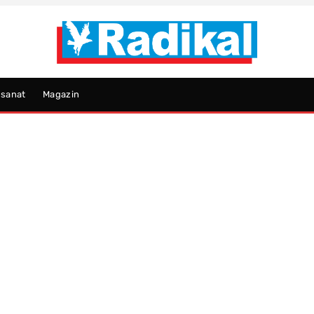
psanat
Magazin