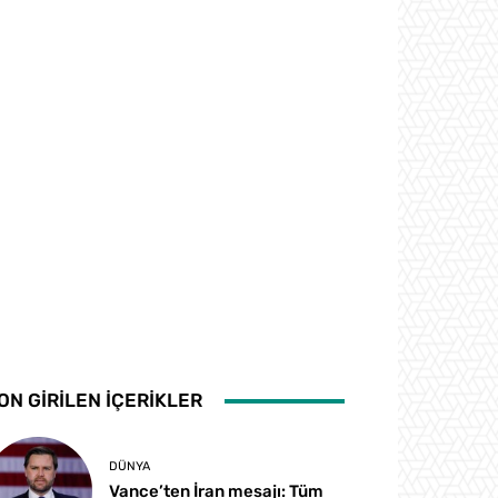
ON GİRİLEN İÇERİKLER
DÜNYA
Vance’ten İran mesajı: Tüm