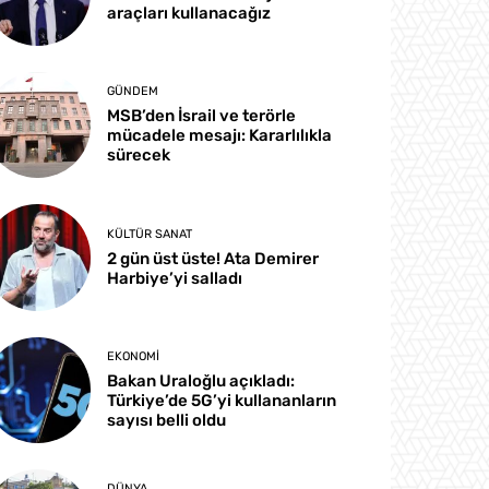
araçları kullanacağız
GÜNDEM
MSB’den İsrail ve terörle
mücadele mesajı: Kararlılıkla
sürecek
KÜLTÜR SANAT
2 gün üst üste! Ata Demirer
Harbiye’yi salladı
EKONOMI
Bakan Uraloğlu açıkladı:
Türkiye’de 5G’yi kullananların
sayısı belli oldu
DÜNYA