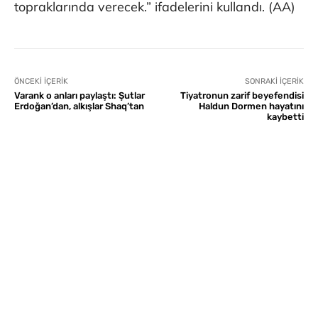
topraklarında verecek.” ifadelerini kullandı. (AA)
ÖNCEKI İÇERIK
SONRAKI İÇERIK
Varank o anları paylaştı: Şutlar
Tiyatronun zarif beyefendisi
Erdoğan’dan, alkışlar Shaq’tan
Haldun Dormen hayatını
kaybetti