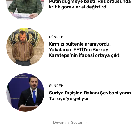
Putin düğmeye bastı! Rus ordusunda
kritik görevler el değiştirdi
GÜNDEM
Kırmızı bültenle aranıyordu!
Yakalanan FETÖ’cü Burkay
Karatepe’nin ifadesi ortaya çıktı
GÜNDEM
Suriye Dışişleri Bakanı Şeybani yarın
Türkiye’ye geliyor
Devamını Göster