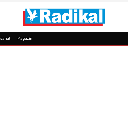
psanat
Magazin