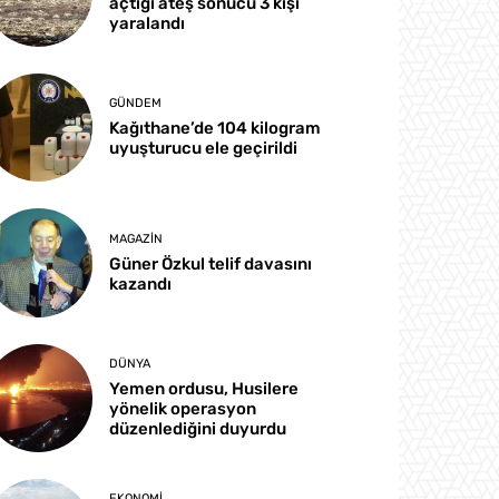
açtığı ateş sonucu 3 kişi
yaralandı
GÜNDEM
Kağıthane’de 104 kilogram
uyuşturucu ele geçirildi
MAGAZIN
Güner Özkul telif davasını
kazandı
DÜNYA
Yemen ordusu, Husilere
yönelik operasyon
düzenlediğini duyurdu
EKONOMI