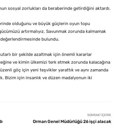
n sosyal zorlukları da beraberinde getirdiğini aktardı.
erinde olduğunu ve büyük güçlerin oyun topu
ık gücümüzü artırmalıyız. Savunmak zorunda kalmamak
 değerlendirmesinde bulundu.
arlı bir şekilde azaltmak için önemli kararlar
receğine ve kimin ülkemizi terk etmek zorunda kalacağına
üzenli göç için yeni teşvikler yarattık ve aynı zamanda
ık. Bizim için insanlık ve düzen madalyonun iki
SONRAKI İÇERIK
dı
Orman Genel Müdürlüğü 26 işçi alacak