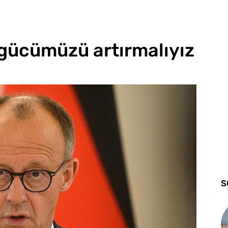
k gücümüzü artırmalıyız
S