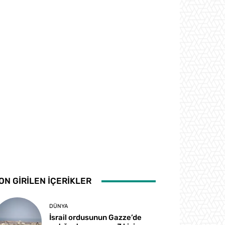
ON GİRİLEN İÇERİKLER
DÜNYA
İsrail ordusunun Gazze’de