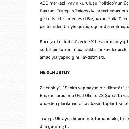
ABD merkezli yayın kuruluşu Politico’nun ü
Başkanı Trump’ın Zelenskiy ile tartışmasını
gelen isimlerinden eski Başbakan Yulia Tim
partisinden biriyle görüştüğü iddia edilmişti
Poroşenko, iddia üzerine X hesabından yaptı
şeffaf bir tutumla” çalıştıklarını kaydedere
amacıyla yapıldığını kaydetmişti.
NE OLMUŞTU?
Zelenskiy’i, “Seçim yapmayan bir diktatör” 
Başkanı arasında Oval Ofis’te 28 Şubat’ta 
önceden planlanan ortak basın toplantısı ipta
Trump, Ukrayna liderinin tutumunu eleştirirk
dile getirmişti.