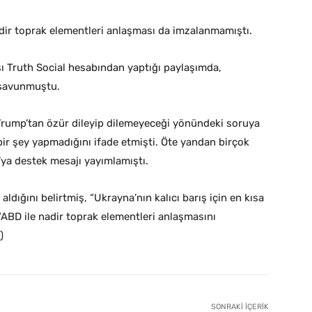
dir toprak elementleri anlaşması da imzalanmamıştı.
sı Truth Social hesabından yaptığı paylaşımda,
 savunmuştu.
Trump’tan özür dileyip dilemeyeceği yönündeki soruya
 bir şey yapmadığını ifade etmişti. Öte yandan birçok
a’ya destek mesajı yayımlamıştı.
dığını belirtmiş, “Ukrayna’nın kalıcı barış için en kısa
D ile nadir toprak elementleri anlaşmasını
)
SONRAKI İÇERIK