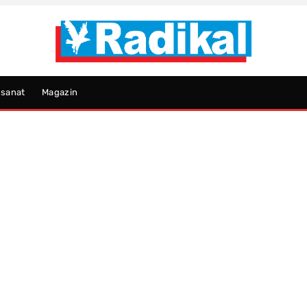
psanat
Magazin