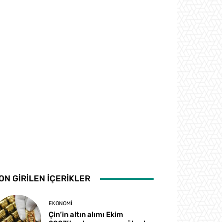
ON GİRİLEN İÇERİKLER
EKONOMI
Çin’in altın alımı Ekim