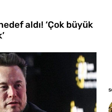
hedef aldı! ‘Çok büyük
’
S