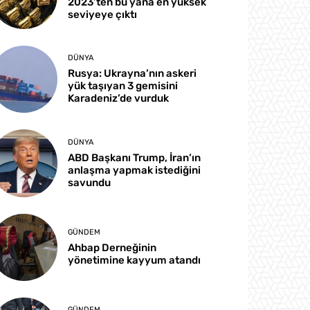
2023’ten bu yana en yüksek
seviyeye çıktı
DÜNYA
Rusya: Ukrayna’nın askeri
yük taşıyan 3 gemisini
Karadeniz’de vurduk
DÜNYA
ABD Başkanı Trump, İran’ın
anlaşma yapmak istediğini
savundu
GÜNDEM
Ahbap Derneğinin
yönetimine kayyum atandı
GÜNDEM