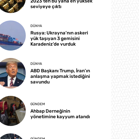
2023’ten bu yana en yüksek
seviyeye çıktı
DÜNYA
Rusya: Ukrayna’nın askeri
yük taşıyan 3 gemisini
Karadeniz’de vurduk
DÜNYA
ABD Başkanı Trump, İran’ın
anlaşma yapmak istediğini
savundu
GÜNDEM
Ahbap Derneğinin
yönetimine kayyum atandı
GÜNDEM