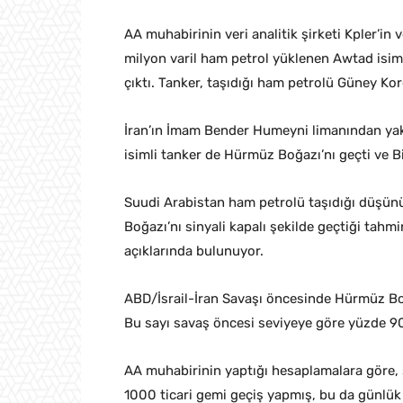
AA muhabirinin veri analitik şirketi Kpler’in 
milyon varil ham petrol yüklenen Awtad isi
çıktı. Tanker, taşıdığı ham petrolü Güney Ko
İran’ın İmam Bender Humeyni limanından yakla
isimli tanker de Hürmüz Boğazı’nı geçti ve Bir
Suudi Arabistan ham petrolü taşıdığı düşün
Boğazı’nı sinyali kapalı şekilde geçtiği tahm
açıklarında bulunuyor.
ABD/İsrail-İran Savaşı öncesinde Hürmüz B
Bu sayı savaş öncesi seviyeye göre yüzde 90’
AA muhabirinin yaptığı hesaplamalara göre
1000 ticari gemi geçiş yapmış, bu da günlük 