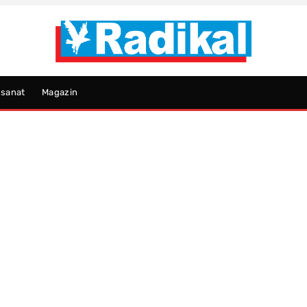
psanat
Magazin