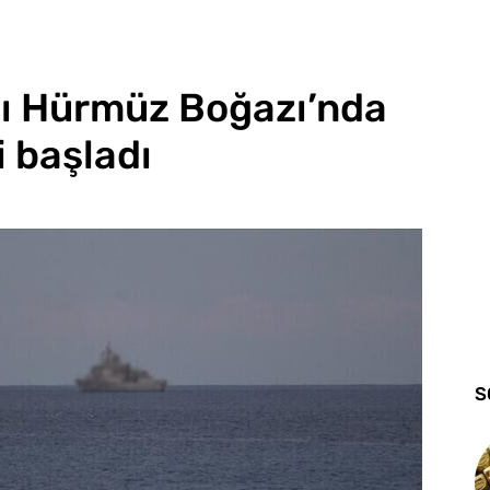
ı Hürmüz Boğazı’nda
i başladı
S