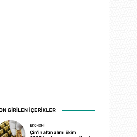
ON GİRİLEN İÇERİKLER
EKONOMI
Çin’in altın alımı Ekim