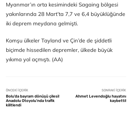
Myanmar’ın orta kesimindeki Sagaing bölgesi
yakınlarında 28 Mart’ta 7,7 ve 6,4 büyüklüğünde
iki deprem meydana gelmişti.
Komşu ülkeler Tayland ve Çin’de de şiddetli
biçimde hissedilen depremler, ülkede büyük
yıkıma yol açmıştı. (AA)
ÖNCEKI İÇERIK
SONRAKI İÇERIK
Bolu’da bayram dönüşü çilesi!
Ahmet Levendoğlu hayatını
Anadolu Otoyolu’nda trafik
kaybetti!
kilitlendi