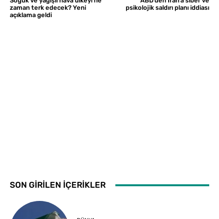
Soğuk ve yağışlı hava ülkeyi ne
ABD’den İran’a siber ve
zaman terk edecek? Yeni
psikolojik saldırı planı iddiası
açıklama geldi
SON GİRİLEN İÇERİKLER