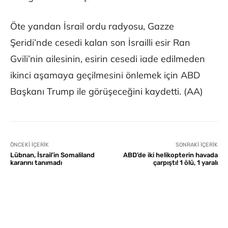
Öte yandan İsrail ordu radyosu, Gazze
Şeridi’nde cesedi kalan son İsrailli esir Ran
Gvili’nin ailesinin, esirin cesedi iade edilmeden
ikinci aşamaya geçilmesini önlemek için ABD
Başkanı Trump ile görüşeceğini kaydetti. (AA)
ÖNCEKI İÇERIK
SONRAKI İÇERIK
Lübnan, İsrail’in Somaliland
ABD’de iki helikopterin havada
kararını tanımadı
çarpıştı! 1 ölü, 1 yaralı