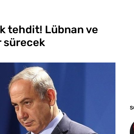
 tehdit! Lübnan ve
r sürecek
S