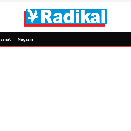
psanat
Magazin