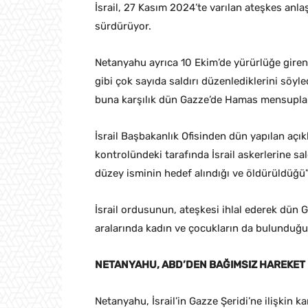
İsrail, 27 Kasım 2024’te varılan ateşkes anla
sürdürüyor.
Netanyahu ayrıca 10 Ekim’de yürürlüğe giren
gibi çok sayıda saldırı düzenlediklerini söyled
buna karşılık dün Gazze’de Hamas mensupların
İsrail Başbakanlık Ofisinden dün yapılan açıkl
kontrolündeki tarafında İsrail askerlerine sa
düzey isminin hedef alındığı ve öldürüldüğü” 
İsrail ordusunun, ateşkesi ihlal ederek dün Ga
aralarında kadın ve çocukların da bulunduğu 2
NETANYAHU, ABD’DEN BAĞIMSIZ HAREKET 
Netanyahu, İsrail’in Gazze Şeridi’ne ilişkin 