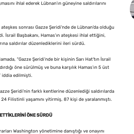
şmasını ihlal ederek Lübnan’ın güneyine saldırılarını
 ateşkes sonrası Gazze Şeridi’nde de Lübnan’da olduğu
i. İsrail Başbakanı, Hamas’ın ateşkesi ihlal ettiğini,
a saldırılar düzenlediklerini ileri sürdü.
amada, “Gazze Şeridi’nde bir kişinin Sarı Hat’tın İsrail
ldırdığı öne sürülmüş ve buna karşılık Hamas’ın 5 üst
iddia edilmişti.
zze Şeridi’nin farklı kentlerine düzenlediği saldırılarda
4 Filistinli yaşamını yitirmiş, 87 kişi de yaralanmıştı.
ETTİKLERİNİ ÖNE SÜRDÜ
kararları Washington yönetimine danıştığı ve onayını