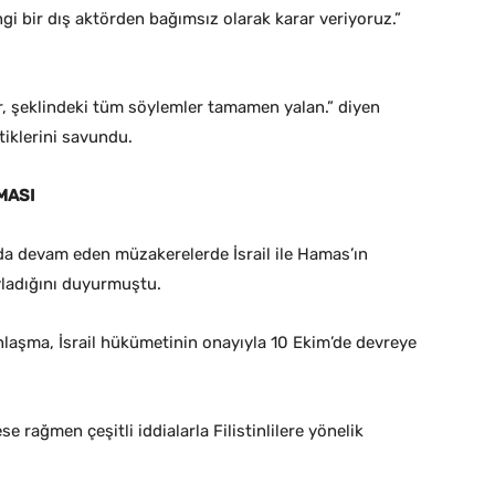
ngi bir dış aktörden bağımsız olarak karar veriyoruz.”
, şeklindeki tüm söylemler tamamen yalan.” diyen
iklerini savundu.
MASI
da devam eden müzakerelerde İsrail ile Hamas’ın
yladığını duyurmuştu.
nlaşma, İsrail hükümetinin onayıyla 10 Ekim’de devreye
e rağmen çeşitli iddialarla Filistinlilere yönelik