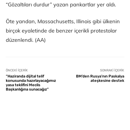
“Gözaltıları durdur” yazan pankartlar yer aldı.
Öte yandan, Massachusetts, Illinois gibi ülkenin
birçok eyaletinde de benzer içerikli protestolar
düzenlendi. (AA)
ÖNCEKI İÇERIK
SONRAKI İÇERIK
“Haziranda dijital telif
BM’den Rusya’nın Paskalya
konusunda hazırlayacağımız
ateşkesine destek
yasa teklifini Meclis
Başkanlığına sunacağız”