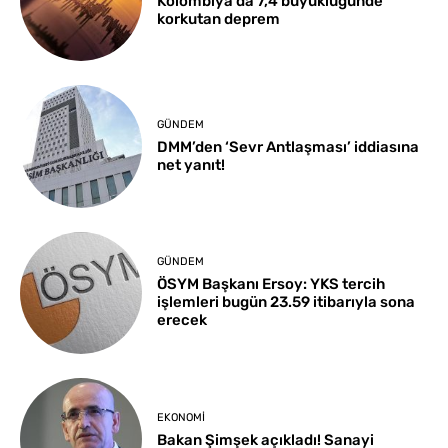
Kolombiya’da 7,4 büyüklüğünde
korkutan deprem
GÜNDEM
DMM’den ‘Sevr Antlaşması’ iddiasına
net yanıt!
GÜNDEM
ÖSYM Başkanı Ersoy: YKS tercih
işlemleri bugün 23.59 itibarıyla sona
erecek
EKONOMI
Bakan Şimşek açıkladı! Sanayi