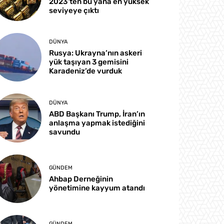
2023’ten bu yana en yüksek
seviyeye çıktı
DÜNYA
Rusya: Ukrayna’nın askeri
yük taşıyan 3 gemisini
Karadeniz’de vurduk
DÜNYA
ABD Başkanı Trump, İran’ın
anlaşma yapmak istediğini
savundu
GÜNDEM
Ahbap Derneğinin
yönetimine kayyum atandı
GÜNDEM