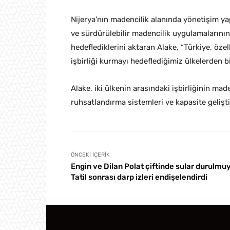
Nijerya’nın madencilik alanında yönetişim yap
ve sürdürülebilir madencilik uygulamalarının ge
hedeflediklerini aktaran Alake, “Türkiye, özell
işbirliği kurmayı hedeflediğimiz ülkelerden bir
Alake, iki ülkenin arasındaki işbirliğinin maden
ruhsatlandırma sistemleri ve kapasite geliştir
ÖNCEKI İÇERIK
Engin ve Dilan Polat çiftinde sular durulmuy
Tatil sonrası darp izleri endişelendirdi