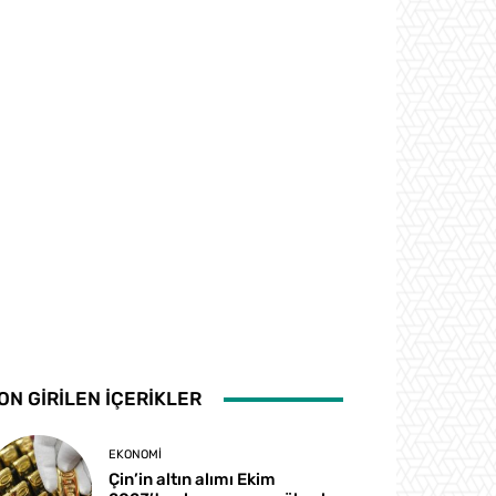
ON GİRİLEN İÇERİKLER
EKONOMI
Çin’in altın alımı Ekim