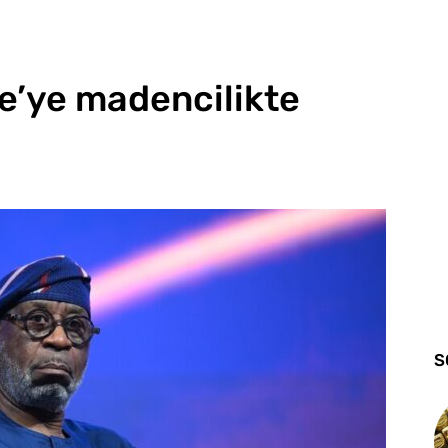
ye’ye madencilikte
S