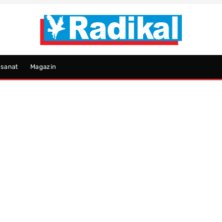
psanat
Magazin