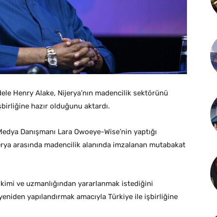
adele Henry Alake, Nijerya’nın madencilik sektörünü
birliğine hazır olduğunu aktardı.
l Medya Danışmanı Lara Owoeye-Wise’nin yaptığı
jerya arasında madencilik alanında imzalanan mutabakat
irikimi ve uzmanlığından yararlanmak istediğini
yeniden yapılandırmak amacıyla Türkiye ile işbirliğine