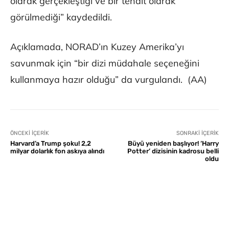
olarak gerçekleştiği ve bir tehdit olarak
görülmediği” kaydedildi.
Açıklamada, NORAD’ın Kuzey Amerika’yı
savunmak için “bir dizi müdahale seçeneğini
kullanmaya hazır olduğu” da vurgulandı. (AA)
ÖNCEKI İÇERIK
SONRAKI İÇERIK
Harvard’a Trump şoku! 2,2
Büyü yeniden başlıyor! ‘Harry
milyar dolarlık fon askıya alındı
Potter’ dizisinin kadrosu belli
oldu