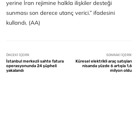
yerine İran rejimine halkla ilişkiler desteği
sunması son derece utanç verici.” ifadesini
kullandı. (AA)
ÖNCEKI İÇERIK
SONRAKI İÇERIK
İstanbul merkezli sahte fatura
Küresel elektrikli araç satışları
operasyonunda 24 şüpheli
nisanda yüzde 6 artışla 1,6
yakalandı
milyon oldu