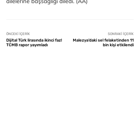
ailelerine başsağlığı diledi. (AA)
ÖNCEKI İÇERIK
SONRAKI İÇERIK
Dijital Türk lirasında ikinci faz!
Malezya’daki sel felaketinden 11
TCMB rapor yayımladı
bin kişi etkilendi