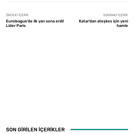
ÖNCEKI İÇERIK
SONRAKI İÇERIK
Euroleague’de ilk yarı sona erdi!
Katar’dan ateşkes için yeni
Lider Paris
hamle
SON GİRİLEN İÇERİKLER