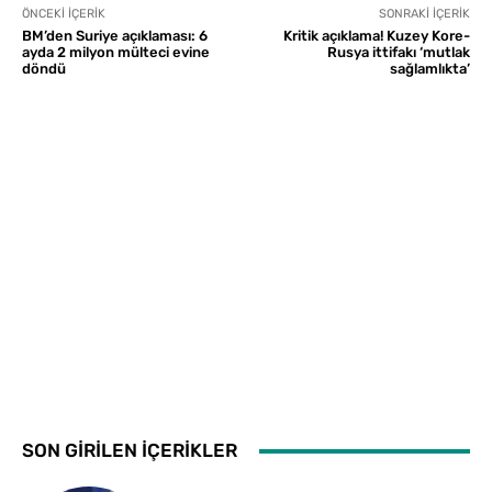
ÖNCEKI İÇERIK
SONRAKI İÇERIK
BM’den Suriye açıklaması: 6
Kritik açıklama! Kuzey Kore-
ayda 2 milyon mülteci evine
Rusya ittifakı ‘mutlak
döndü
sağlamlıkta’
SON GİRİLEN İÇERİKLER