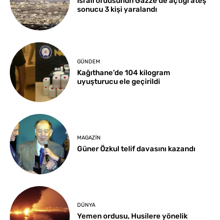
İsrail ordusunun Gazze’de açtığı ateş
sonucu 3 kişi yaralandı
GÜNDEM
Kağıthane’de 104 kilogram
uyuşturucu ele geçirildi
MAGAZIN
Güner Özkul telif davasını kazandı
DÜNYA
Yemen ordusu, Husilere yönelik