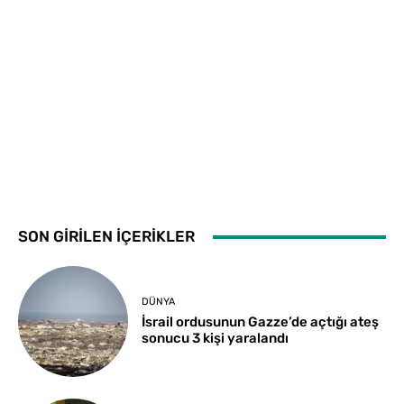
SON GİRİLEN İÇERİKLER
DÜNYA
İsrail ordusunun Gazze’de açtığı ateş
sonucu 3 kişi yaralandı