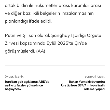
ortak bildiri ile hükümetler arası, kurumlar arası
ve diğer bazı ikili belgelerin imzalanmasının
planlandığı ifade edildi.
Putin ve Şi, son olarak Şanghay İşbirliği Örgütü
Zirvesi kapsamında Eylül 2025’te Çin’de
görüşmüşlerdi. (AA)
ÖNCEKI İÇERIK
SONRAKI İÇERIK
İran’dan şok açıklama: ABD’de
Bakan Yumaklı duyurdu:
asıl kriz faizler yükselince
Üreticilere 374,7 milyon liralık
başlayacak
ödeme yapıldı