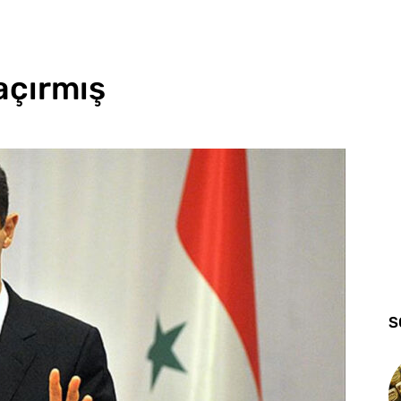
kaçırmış
S