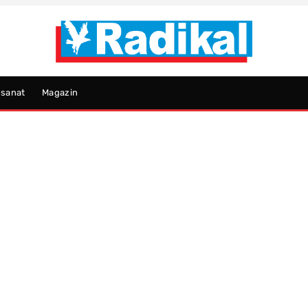
psanat
Magazin