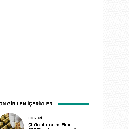
ON GİRİLEN İÇERİKLER
EKONOMI
Çin’in altın alımı Ekim