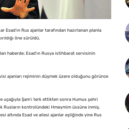
şar Esad’ın Rus ajanlar tarafından hazırlanan planla
rıldığı öne sürüldü.
an haberde; Esad’ın Rusya istihbarat servisinin
rvisi ajanları rejiminin düşmek üzere olduğunu görünce
ye uçağıyla Şam’ı terk ettikten sonra Humus şehri
ak Rusların kontrolündeki Hmeymim üssüne inmiş.
si altında Esad ve ailesi ajanlar eşliğinde yine Rus