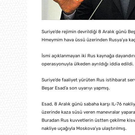
Suriye’de rejimin devrildiği 8 Aralık günü Be
Hmeymim hava üssü üzerinden Rusya’ya kaçı
İsmi açıklanmayan iki Rus kaynağa dayandırıl
operasyonuyla ülkeden ayrıldığı iddia edildi.
Suriye’de faaliyet yürüten Rus istihbarat se
Beşar Esad’a son uyarıyı yapmış.
Esad, 8 Aralık günü sabaha karşı IL-76 nakli
üzerinde kaza süsü veren manevralar yapar
Buradan Rus kuvvetlerin üstten çekilme kisve
nakliye uçağıyla Moskova’ya ulaştırılmış.