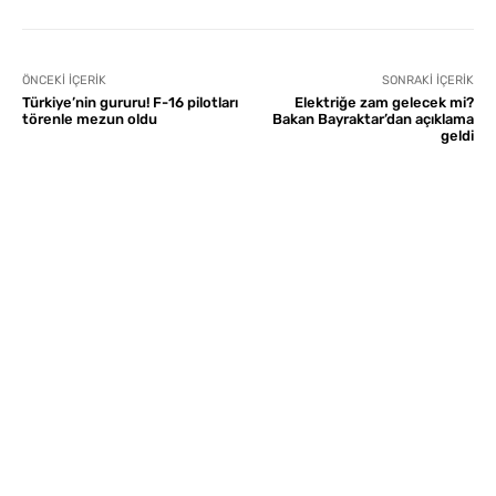
ÖNCEKI İÇERIK
SONRAKI İÇERIK
Türkiye’nin gururu! F-16 pilotları
Elektriğe zam gelecek mi?
törenle mezun oldu
Bakan Bayraktar’dan açıklama
geldi