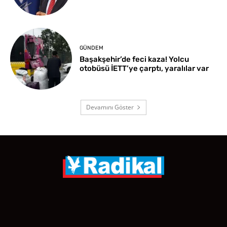
GÜNDEM
Başakşehir’de feci kaza! Yolcu
otobüsü İETT’ye çarptı, yaralılar var
Devamını Göster