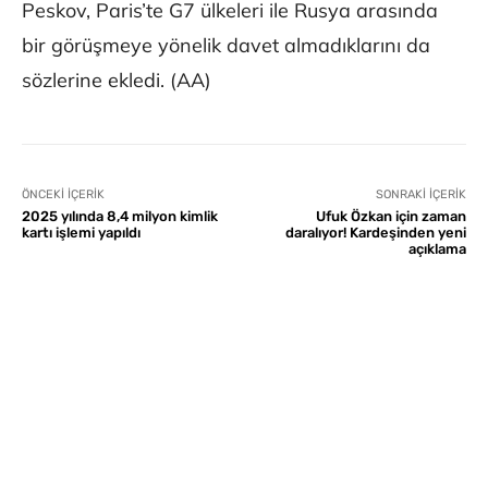
Peskov, Paris’te G7 ülkeleri ile Rusya arasında
bir görüşmeye yönelik davet almadıklarını da
sözlerine ekledi. (AA)
ÖNCEKI İÇERIK
SONRAKI İÇERIK
2025 yılında 8,4 milyon kimlik
Ufuk Özkan için zaman
kartı işlemi yapıldı
daralıyor! Kardeşinden yeni
açıklama