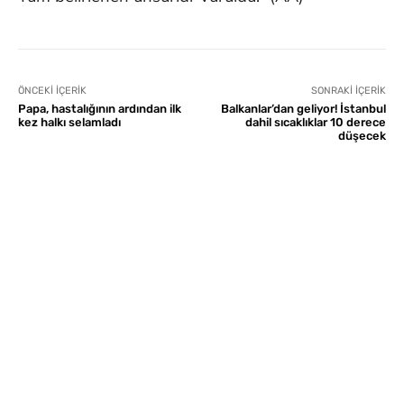
ÖNCEKI İÇERIK
SONRAKI İÇERIK
Papa, hastalığının ardından ilk
Balkanlar’dan geliyor! İstanbul
kez halkı selamladı
dahil sıcaklıklar 10 derece
düşecek