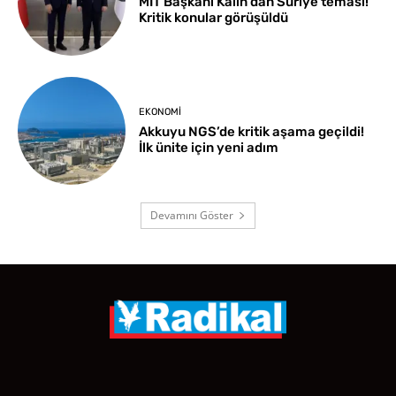
MİT Başkanı Kalın’dan Suriye teması!
Kritik konular görüşüldü
EKONOMI
Akkuyu NGS’de kritik aşama geçildi!
İlk ünite için yeni adım
Devamını Göster