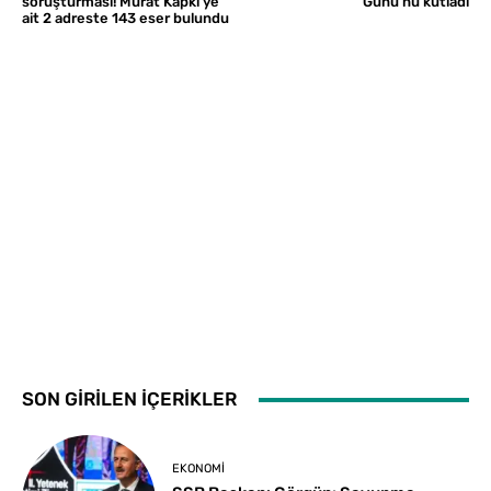
soruşturması! Murat Kapki’ye
Günü’nü kutladı
ait 2 adreste 143 eser bulundu
SON GİRİLEN İÇERİKLER
EKONOMI