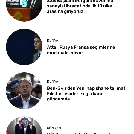
SSB Başkanı Görgün: Savunma
sanayisi ihracatında ilk 10 ülke
arasına giriyoruz
DÜNYA
Attal: Rusya Fransa seçimlerine
müdahale ediyor
DÜNYA
Ben-Gvir’den Yeni hapishane talimatı!
Filistinli esirlerle ilgili karar
gündemde
GÜNDEM