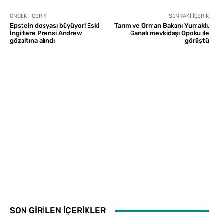
ÖNCEKI İÇERIK
SONRAKI İÇERIK
Epstein dosyası büyüyor! Eski
Tarım ve Orman Bakanı Yumaklı,
İngiltere Prensi Andrew
Ganalı mevkidaşı Opoku ile
gözaltına alındı
görüştü
SON GİRİLEN İÇERİKLER