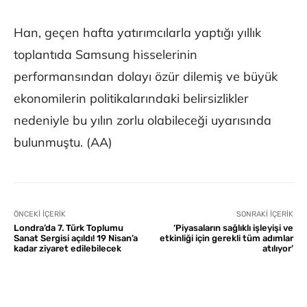
Han, geçen hafta yatırımcılarla yaptığı yıllık
toplantıda Samsung hisselerinin
performansından dolayı özür dilemiş ve büyük
ekonomilerin politikalarındaki belirsizlikler
nedeniyle bu yılın zorlu olabileceği uyarısında
bulunmuştu. (AA)
ÖNCEKI İÇERIK
SONRAKI İÇERIK
Londra’da 7. Türk Toplumu
‘Piyasaların sağlıklı işleyişi ve
Sanat Sergisi açıldı! 19 Nisan’a
etkinliği için gerekli tüm adımlar
kadar ziyaret edilebilecek
atılıyor’