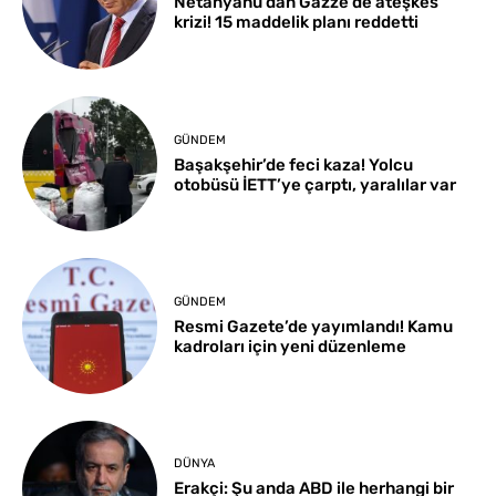
Netanyahu’dan Gazze’de ateşkes
krizi! 15 maddelik planı reddetti
GÜNDEM
Başakşehir’de feci kaza! Yolcu
otobüsü İETT’ye çarptı, yaralılar var
GÜNDEM
Resmi Gazete’de yayımlandı! Kamu
kadroları için yeni düzenleme
DÜNYA
Erakçi: Şu anda ABD ile herhangi bir