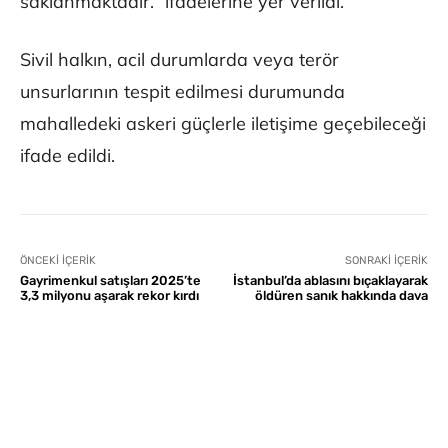
saklanmaktadır.” ifadelerine yer verildi.
Sivil halkın, acil durumlarda veya terör
unsurlarının tespit edilmesi durumunda
mahalledeki askeri güçlerle iletişime geçebileceği
ifade edildi.
ÖNCEKI İÇERIK
SONRAKI İÇERIK
Gayrimenkul satışları 2025’te
İstanbul’da ablasını bıçaklayarak
3,3 milyonu aşarak rekor kırdı
öldüren sanık hakkında dava