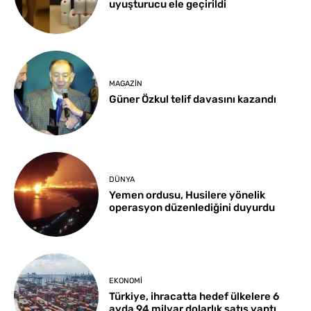
uyuşturucu ele geçirildi
MAGAZIN
Güner Özkul telif davasını kazandı
DÜNYA
Yemen ordusu, Husilere yönelik
operasyon düzenlediğini duyurdu
EKONOMI
Türkiye, ihracatta hedef ülkelere 6
ayda 94 milyar dolarlık satış yaptı