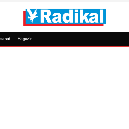
psanat
Magazin