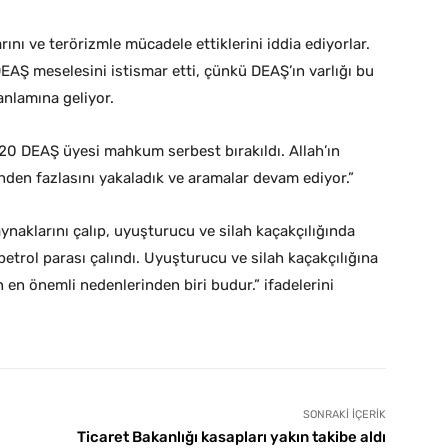
ını ve terörizmle mücadele ettiklerini iddia ediyorlar.
AŞ meselesini istismar etti, çünkü DEAŞ’ın varlığı bu
anlamına geliyor.
20 DEAŞ üyesi mahkum serbest bırakıldı. Allah’ın
ünden fazlasını yakaladık ve aramalar devam ediyor.”
naklarını çalıp, uyuşturucu ve silah kaçakçılığında
petrol parası çalındı. Uyuşturucu ve silah kaçakçılığına
 en önemli nedenlerinden biri budur.” ifadelerini
SONRAKI İÇERIK
Ticaret Bakanlığı kasapları yakın takibe aldı