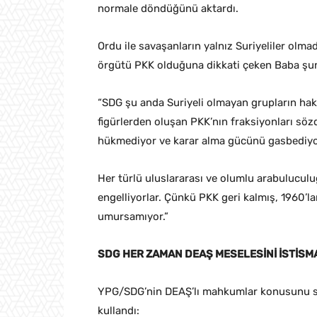
normale döndüğünü aktardı.
Ordu ile savaşanların yalnız Suriyeliler olm
örgütü PKK olduğuna dikkati çeken Baba şun
“SDG şu anda Suriyeli olmayan grupların haki
figürlerden oluşan PKK’nın fraksiyonları söz
hükmediyor ve karar alma gücünü gasbediyo
Her türlü uluslararası ve olumlu arabuluculuğ
engelliyorlar. Çünkü PKK geri kalmış, 1960’l
umursamıyor.”
SDG HER ZAMAN DEAŞ MESELESİNİ İSTİSMA
YPG/SDG’nin DEAŞ’lı mahkumlar konusunu süre
kullandı: