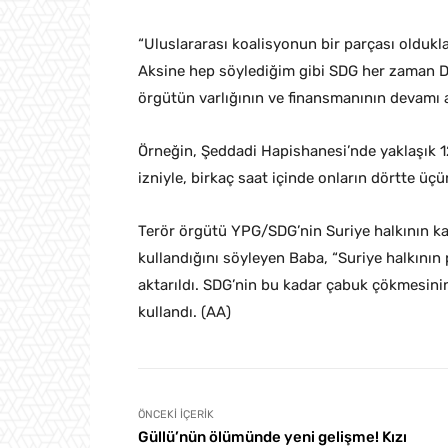
“Uluslararası koalisyonun bir parçası olduklar
Aksine hep söylediğim gibi SDG her zaman DE
örgütün varlığının ve finansmanının devamı 
Örneğin, Şeddadi Hapishanesi’nde yaklaşık 1
izniyle, birkaç saat içinde onların dörtte üç
Terör örgütü YPG/SDG’nin Suriye halkının kay
kullandığını söyleyen Baba, “Suriye halkının 
aktarıldı. SDG’nin bu kadar çabuk çökmesinin
kullandı. (AA)
ÖNCEKI İÇERIK
Güllü’nün ölümünde yeni gelişme! Kızı