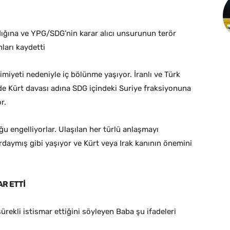
adığına ve YPG/SDG’nin karar alıcı unsurunun terör
ları kaydetti
miyeti nedeniyle iç bölünme yaşıyor. İranlı ve Türk
de Kürt davası adına SDG içindeki Suriye fraksiyonuna
r.
u engelliyorlar. Ulaşılan her türlü anlaşmayı
ardaymış gibi yaşıyor ve Kürt veya Irak kanının önemini
R ETTİ
kli istismar ettiğini söyleyen Baba şu ifadeleri