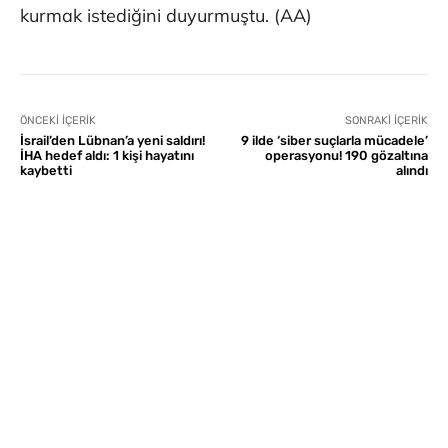
kurmak istediğini duyurmuştu. (AA)
ÖNCEKI İÇERIK
SONRAKI İÇERIK
İsrail’den Lübnan’a yeni saldırı!
9 ilde ‘siber suçlarla mücadele’
İHA hedef aldı: 1 kişi hayatını
operasyonu! 190 gözaltına
kaybetti
alındı