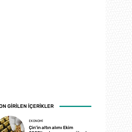
ON GİRİLEN İÇERİKLER
EKONOMI
Çin’in altın alımı Ekim