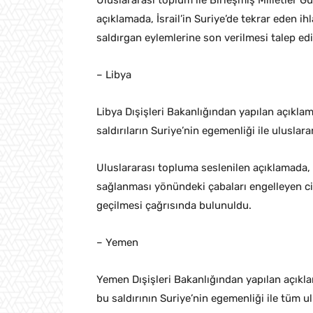
Uluslararası toplum ile Birleşmiş Milletler G
açıklamada, İsrail’in Suriye’de tekrar eden ih
saldırgan eylemlerine son verilmesi talep edi
– Libya
Libya Dışişleri Bakanlığından yapılan açıklama
saldırıların Suriye’nin egemenliği ile uluslarar
Uluslararası topluma seslenilen açıklamada, İs
sağlanması yönündeki çabaları engelleyen cid
geçilmesi çağrısında bulunuldu.
– Yemen
Yemen Dışişleri Bakanlığından yapılan açıklama
bu saldırının Suriye’nin egemenliği ile tüm ul