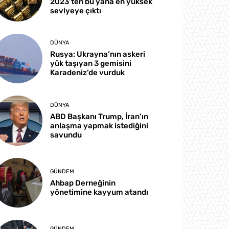
2023’ten bu yana en yüksek
seviyeye çıktı
DÜNYA
Rusya: Ukrayna’nın askeri
yük taşıyan 3 gemisini
Karadeniz’de vurduk
DÜNYA
ABD Başkanı Trump, İran’ın
anlaşma yapmak istediğini
savundu
GÜNDEM
Ahbap Derneğinin
yönetimine kayyum atandı
GÜNDEM