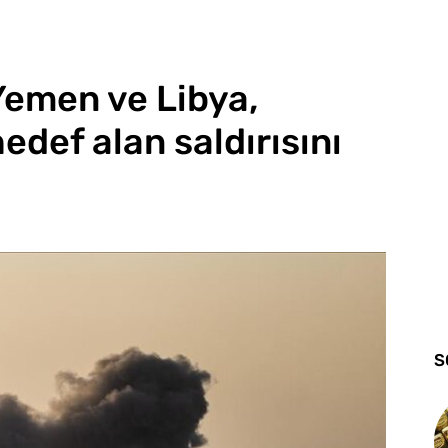
Yemen ve Libya,
 hedef alan saldırısını
S