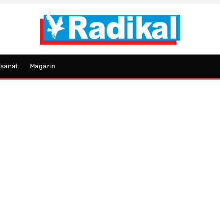
psanat
Magazin