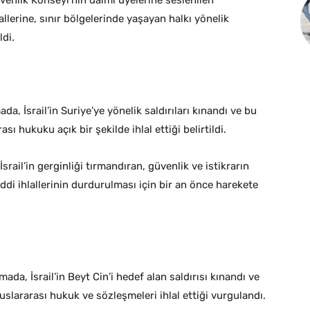
üvenlik Konseyi’nin daimi üyelerine seslenilen
lallerine, sınır bölgelerinde yaşayan halkı yönelik
ldi.
da, İsrail’in Suriye’ye yönelik saldırıları kınandı ve bu
ası hukuku açık bir şekilde ihlal ettiği belirtildi.
rail’in gerginliği tırmandıran, güvenlik ve istikrarın
di ihlallerinin durdurulması için bir an önce harekete
da, İsrail’in Beyt Cin’i hedef alan saldırısı kınandı ve
uslararası hukuk ve sözleşmeleri ihlal ettiği vurgulandı.