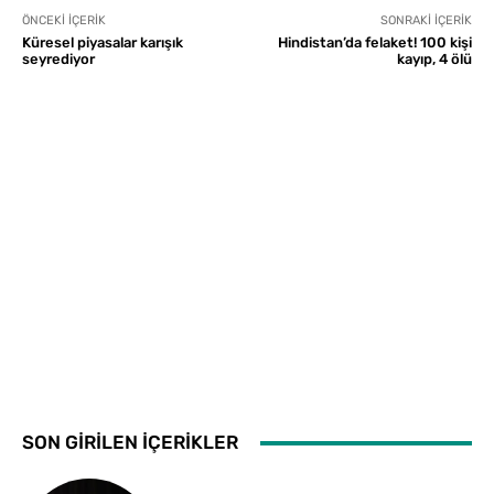
ÖNCEKI İÇERIK
SONRAKI İÇERIK
Küresel piyasalar karışık
Hindistan’da felaket! 100 kişi
seyrediyor
kayıp, 4 ölü
SON GİRİLEN İÇERİKLER