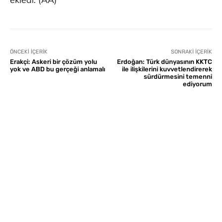
ÖNCEKI İÇERIK
SONRAKI İÇERIK
Erakçi: Askeri bir çözüm yolu
Erdoğan: Türk dünyasının KKTC
yok ve ABD bu gerçeği anlamalı
ile ilişkilerini kuvvetlendirerek
sürdürmesini temenni
ediyorum