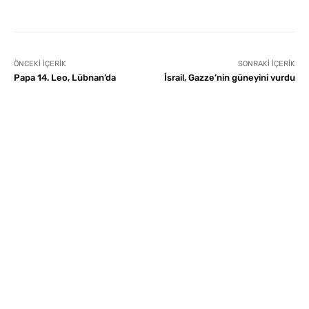
ÖNCEKI İÇERIK
SONRAKI İÇERIK
Papa 14. Leo, Lübnan’da
İsrail, Gazze’nin güneyini vurdu