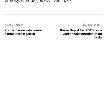
enflasyonumuz çok az.” Dedi. (AA)
ÖNCEKI İÇERIK
SONRAKI İÇERIK
Kripto piyasasında kırmızı
Bakan Bayraktar: 2025’te de
alarm: Bitcoin çakıldı
yenilenebilir enerjide rekor
kırdık