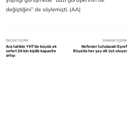
değiştiğini” de söylemişti. (AA)
ÖNCEKI İÇERIK
SONRAKI İÇERIK
Ara tatilde YHT’de büyük ek
Nefesler tutulacak! Eşref
sefer! 24 bin kişilik kapasite
Rüya’da her şey alt üst oluyor
artışı