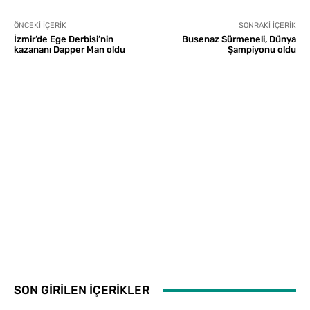
ÖNCEKI İÇERIK
SONRAKI İÇERIK
İzmir’de Ege Derbisi’nin
Busenaz Sürmeneli, Dünya
kazananı Dapper Man oldu
Şampiyonu oldu
SON GİRİLEN İÇERİKLER