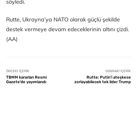
söyledi.
Rutte, Ukrayna’ya NATO olarak güçlü şekilde
destek vermeye devam edeceklerinin altını çizdi.
(AA)
ÖNCEKI İÇERIK
SONRAKI İÇERIK
TBMM kararları Resmi
Rutte: Putin’i ateşkese
Gazete’de yayımlandı
zorlayabilecek tek lider Trump