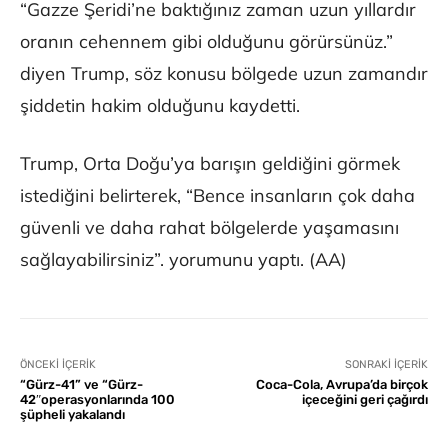
“Gazze Şeridi’ne baktığınız zaman uzun yıllardır
oranın cehennem gibi olduğunu görürsünüz.”
diyen Trump, söz konusu bölgede uzun zamandır
şiddetin hakim olduğunu kaydetti.
Trump, Orta Doğu’ya barışın geldiğini görmek
istediğini belirterek, “Bence insanların çok daha
güvenli ve daha rahat bölgelerde yaşamasını
sağlayabilirsiniz”. yorumunu yaptı. (AA)
ÖNCEKI İÇERIK
SONRAKI İÇERIK
“Gürz-41” ve “Gürz-
Coca-Cola, Avrupa’da birçok
42″operasyonlarında 100
içeceğini geri çağırdı
şüpheli yakalandı