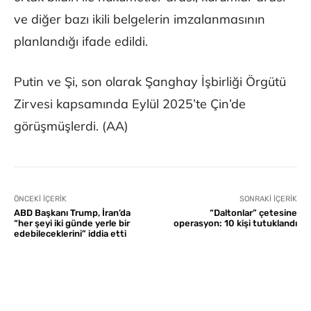
ve diğer bazı ikili belgelerin imzalanmasının
planlandığı ifade edildi.
Putin ve Şi, son olarak Şanghay İşbirliği Örgütü
Zirvesi kapsamında Eylül 2025’te Çin’de
görüşmüşlerdi. (AA)
ÖNCEKI İÇERIK
SONRAKI İÇERIK
ABD Başkanı Trump, İran’da
“Daltonlar” çetesine
“her şeyi iki günde yerle bir
operasyon: 10 kişi tutuklandı
edebileceklerini” iddia etti