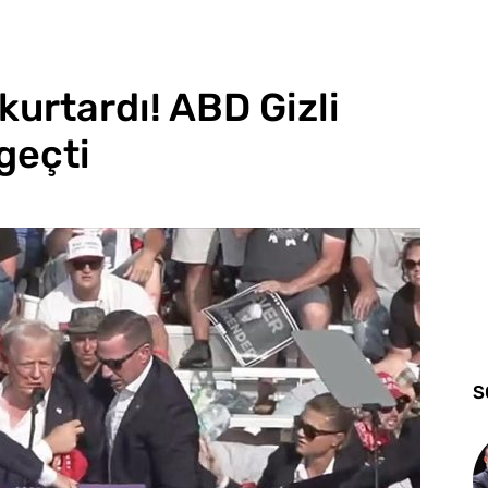
kurtardı! ABD Gizli
geçti
S