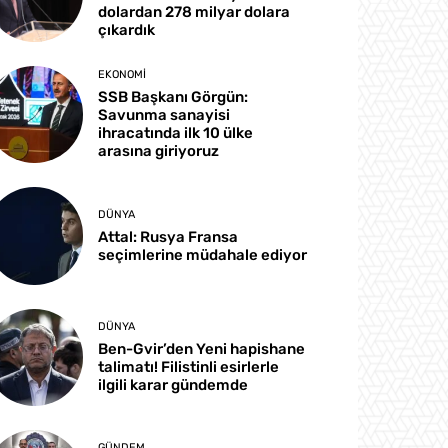
dolardan 278 milyar dolara
çıkardık
EKONOMI
SSB Başkanı Görgün:
Savunma sanayisi
ihracatında ilk 10 ülke
arasına giriyoruz
DÜNYA
Attal: Rusya Fransa
seçimlerine müdahale ediyor
DÜNYA
Ben-Gvir’den Yeni hapishane
talimatı! Filistinli esirlerle
ilgili karar gündemde
GÜNDEM