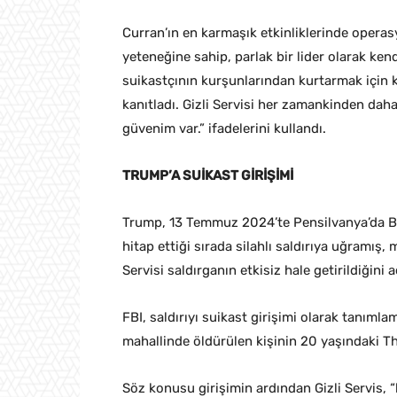
Curran’ın en karmaşık etkinliklerinde operas
yeteneğine sahip, parlak bir lider olarak ken
suikastçının kurşunlarından kurtarmak için k
kanıtladı. Gizli Servisi her zamankinden dah
güvenim var.” ifadelerini kullandı.
TRUMP’A SUİKAST GİRİŞİMİ
Trump, 13 Temmuz 2024’te Pensilvanya’da Bu
hitap ettiği sırada silahlı saldırıya uğramış, 
Servisi saldırganın etkisiz hale getirildiğini a
FBI, saldırıyı suikast girişimi olarak tanım
mahallinde öldürülen kişinin 20 yaşındaki
Söz konusu girişimin ardından Gizli Servis, “b