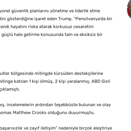
yonel güvenlik planlarını yönetme ve liderlik etme
dini gösterdiğine işaret eden Trump, “Pensilvanya’da bir
endi hayatını riske atarak korkusuz cesaretini
a güçlü hale getirme konusunda tam ve eksiksiz bir
tler bölgesinde mitingde kürsüden destekçilerine
mitinge katılan 1 kişi ölmüş, 2 kişi yaralanmış, ABD Gizli
çıklamıştı.
lamış, incelemelerin ardından teşebbüste bulunan ve olay
 Thomas Matthew Crooks olduğunu duyurmuştu.
aşarısızlık ve zayıf iletişim” nedeniyle birçok eleştiriye