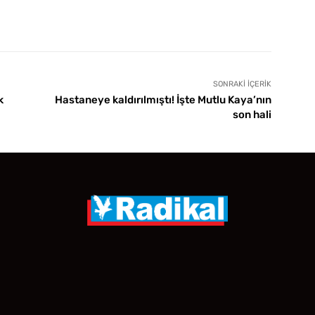
SONRAKI İÇERIK
k
Hastaneye kaldırılmıştı! İşte Mutlu Kaya’nın
son hali