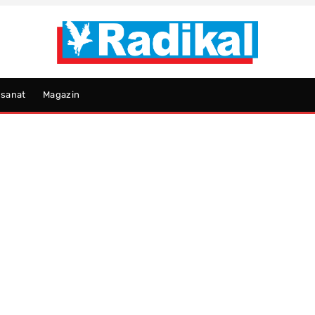
psanat
Magazin