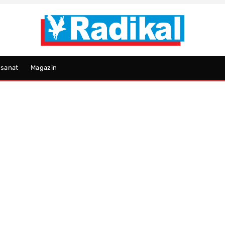
psanat
Magazin