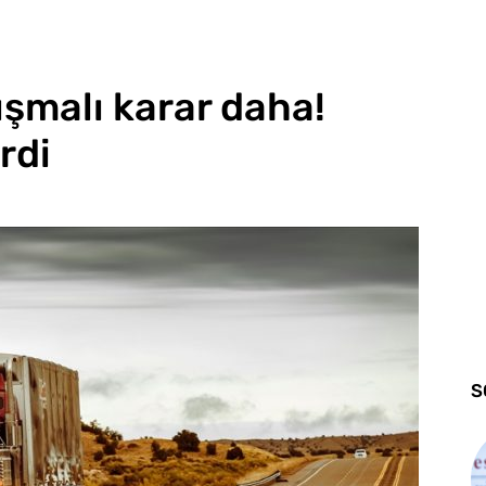
ışmalı karar daha!
irdi
S