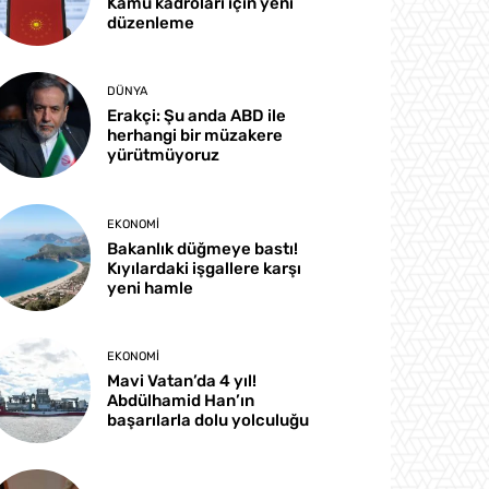
Kamu kadroları için yeni
düzenleme
DÜNYA
Erakçi: Şu anda ABD ile
herhangi bir müzakere
yürütmüyoruz
EKONOMI
Bakanlık düğmeye bastı!
Kıyılardaki işgallere karşı
yeni hamle
EKONOMI
Mavi Vatan’da 4 yıl!
Abdülhamid Han’ın
başarılarla dolu yolculuğu