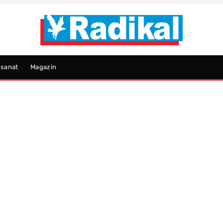
psanat
Magazin