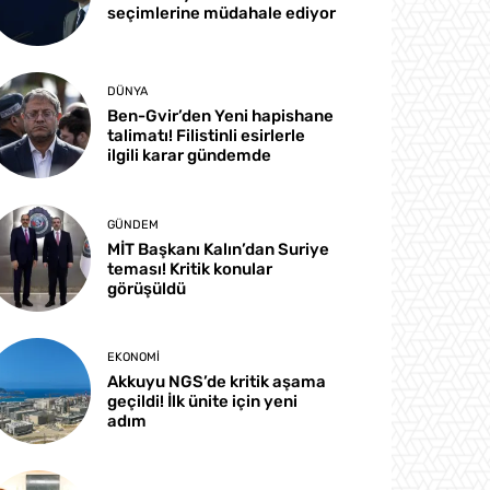
seçimlerine müdahale ediyor
DÜNYA
Ben-Gvir’den Yeni hapishane
talimatı! Filistinli esirlerle
ilgili karar gündemde
GÜNDEM
MİT Başkanı Kalın’dan Suriye
teması! Kritik konular
görüşüldü
EKONOMI
Akkuyu NGS’de kritik aşama
geçildi! İlk ünite için yeni
adım