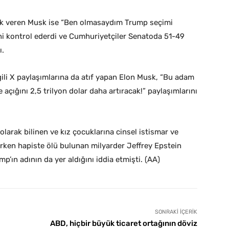
lık veren Musk ise “Ben olmasaydım Trump seçimi
ini kontrol ederdi ve Cumhuriyetçiler Senatoda 51-49
ı.
gili X paylaşımlarına da atıf yapan Elon Musk, “Bu adam
açığını 2,5 trilyon dolar daha artıracak!” paylaşımlarını
arak bilinen ve kız çocuklarına cinsel istismar ve
ırken hapiste ölü bulunan milyarder Jeffrey Epstein
’ın adının da yer aldığını iddia etmişti. (AA)
SONRAKI İÇERIK
ABD, hiçbir büyük ticaret ortağının döviz