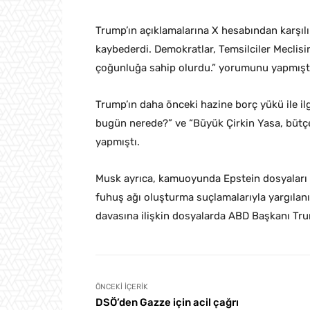
Trump’ın açıklamalarına X hesabından karşı
kaybederdi. Demokratlar, Temsilciler Meclis
çoğunluğa sahip olurdu.” yorumunu yapmışt
Trump’ın daha önceki hazine borç yükü ile il
bugün nerede?” ve “Büyük Çirkin Yasa, bütçe 
yapmıştı.
Musk ayrıca, kamuoyunda Epstein dosyaları ol
fuhuş ağı oluşturma suçlamalarıyla yargılan
davasına ilişkin dosyalarda ABD Başkanı Trump
ÖNCEKI İÇERIK
DSÖ’den Gazze için acil çağrı