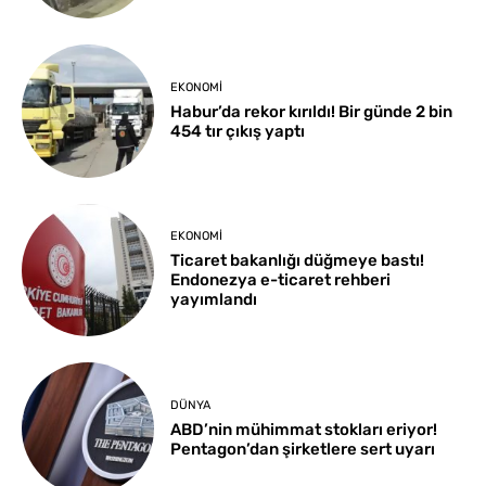
EKONOMI
Habur’da rekor kırıldı! Bir günde 2 bin
454 tır çıkış yaptı
EKONOMI
Ticaret bakanlığı düğmeye bastı!
Endonezya e-ticaret rehberi
yayımlandı
DÜNYA
ABD’nin mühimmat stokları eriyor!
Pentagon’dan şirketlere sert uyarı