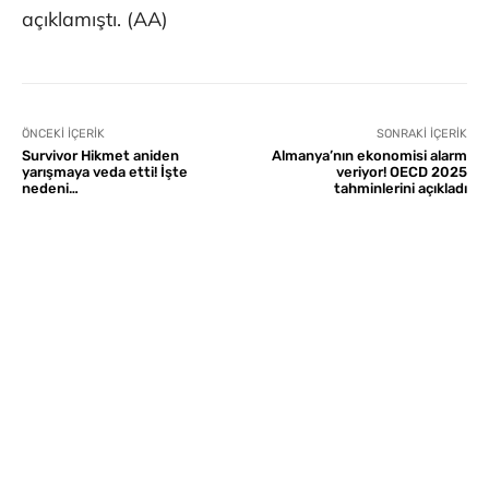
açıklamıştı. (AA)
ÖNCEKI İÇERIK
SONRAKI İÇERIK
Survivor Hikmet aniden
Almanya’nın ekonomisi alarm
yarışmaya veda etti! İşte
veriyor! OECD 2025
nedeni…
tahminlerini açıkladı